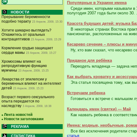
Популярные в Украине имена
Среди имен, которыми называли в У
НОВОСТИ
полугодия 2007 года были около 30. 
Прерывание беременности
подобно теракту
23 Апреля, 2009, 15:30
Красота будущих детей: музыка Б
В некоторых странах Востока практ
Хотите шикарно выглядеть?
пансионатах, расположенных на живо
Откажитесь от оральных
контрацептивов
23 Апреля, 2009, 15:29
Кесарево сечение – плюсы и мину
Кормление грудью защищает
Ну, кто вам сказал, что кесарево се
сердце мамы
23 Апреля, 2009, 15:27
Приданое для ребёнка
Хромосомы влияют на
репродуктивную функцию
Переодеть младенца — задача непро
мужчины
23 Апреля, 2009, 15:25
Как выбрать кроватку и аксессуар
Лекарства от эпилепсии у
Эта статья посвящена тому, как выб
беременных влияют на интеллект
детей
23 Апреля, 2009, 15:23
Встречаем ребенка
Возраст первого сексуального
Готовиться к встрече с малышом лу
опыта передается по
наследству
3 Апреля, 2009, 16:38
Календарь имен (святки) — Май
Лента новостей
Как назвать ребенка в соответствии
Новости заголовками
Имена: модные, необычные, рома
РЕКЛАМА
Все без исключения родители стараю
статья
СТАТИСТИКА