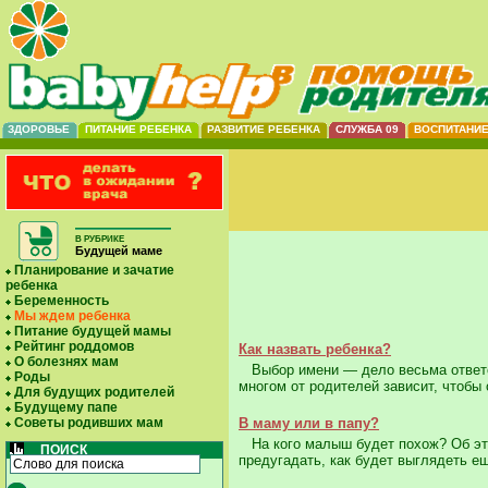
ЗДОРОВЬЕ
ПИТАНИЕ РЕБЕНКА
РАЗВИТИЕ РЕБЕНКА
СЛУЖБА 09
ВОСПИТАНИ
В РУБРИКЕ
Будущей маме
Планирование и зачатие
ребенка
Беременность
Мы ждем ребенка
Питание будущей мамы
Рейтинг роддомов
Как назвать ребенка?
О болезнях мам
Выбор имени — дело весьма ответст
Роды
многом от родителей зависит, чтобы 
Для будущих родителей
Будущему папе
Советы родивших мам
В маму или в папу?
На кого малыш будет похож? Об эт
ПОИСК
предугадать, как будет выглядеть е