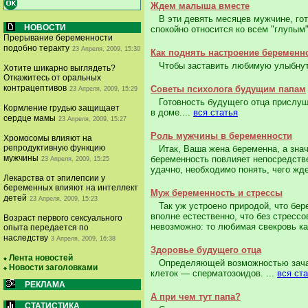
Ждем малыша вместе
В эти девять месяцев мужчине, гот
НОВОСТИ
спокойно относится ко всем "глупым
Прерывание беременности
подобно теракту
23 Апреля, 2009, 15:30
Как поднять настроение беременн
Чтобы заставить любимую улыбнутьс
Хотите шикарно выглядеть?
Откажитесь от оральных
контрацептивов
Советы психолога будущим папам
23 Апреля, 2009, 15:29
Готовность будущего отца прислуш
Кормление грудью защищает
в доме....
вся статья
сердце мамы
23 Апреля, 2009, 15:27
Роль мужчины в беременности
Хромосомы влияют на
репродуктивную функцию
Итак, Ваша жена беременна, а значи
мужчины
беременность повлияет непосредств
23 Апреля, 2009, 15:25
удачно, необходимо понять, чего жде
Лекарства от эпилепсии у
беременных влияют на интеллект
Муж беременность и стрессы
детей
23 Апреля, 2009, 15:23
Так уж устроено природой, что бере
вполне естественно, что без стресс
Возраст первого сексуального
невозможно: то любимая свекровь как
опыта передается по
наследству
3 Апреля, 2009, 16:38
Здоровье будущего отца
Лента новостей
Определяющей возможностью зачати
Новости заголовками
клеток — сперматозоидов. ...
вся ст
РЕКЛАМА
А при чем тут папа?
СТАТИСТИКА