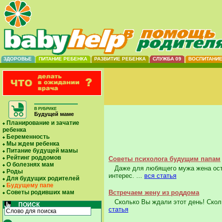
ЗДОРОВЬЕ
ПИТАНИЕ РЕБЕНКА
РАЗВИТИЕ РЕБЕНКА
СЛУЖБА 09
ВОСПИТАНИ
В РУБРИКЕ
Будущей маме
Планирование и зачатие
ребенка
Беременность
Мы ждем ребенка
Питание будущей мамы
Рейтинг роддомов
Советы психолога будущим папам
О болезнях мам
Даже для любящего мужа жена остает
Роды
интерес. ...
вся статья
Для будущих родителей
Будущему папе
Советы родивших мам
Встречаем жену из роддома
Сколько Вы ждали этот день! Скольк
ПОИСК
статья