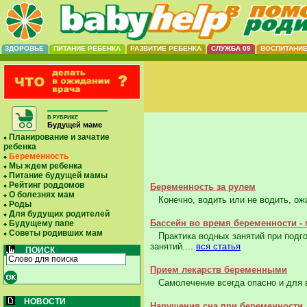
ЗДОРОВЬЕ
ПИТАНИЕ РЕБЕНКА
РАЗВИТИЕ РЕБЕНКА
СЛУЖБА 09
ВОСПИТАНИ
В РУБРИКЕ
Будущей маме
Планирование и зачатие
ребенка
Беременность
Мы ждем ребенка
Питание будущей мамы
Рейтинг роддомов
Беременность за рулем
О болезнях мам
Конечно, водить или не водить, ожи
Роды
Для будущих родителей
Бассейн во время беременности -
Будущему папе
Советы родивших мам
Практика водных занятий при подгот
занятий....
вся статья
ПОИСК
Прием лекарств беременными
Самолечение всегда опасно и для вс
НОВОСТИ
Нарушения сна при беременности