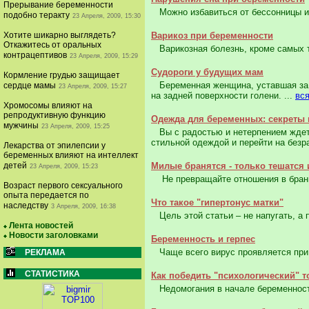
Прерывание беременности
Можно избавиться от бессонницы и 
подобно теракту
23 Апреля, 2009, 15:30
Хотите шикарно выглядеть?
Варикоз при беременности
Откажитесь от оральных
Варикозная болезнь, кроме самых тя
контрацептивов
23 Апреля, 2009, 15:29
Судороги у будущих мам
Кормление грудью защищает
Беременная женщина, уставшая за д
сердце мамы
23 Апреля, 2009, 15:27
на задней поверхности голени. ...
вся
Хромосомы влияют на
репродуктивную функцию
Одежда для беременных: секреты 
мужчины
23 Апреля, 2009, 15:25
Вы с радостью и нетерпением ждете
стильной одеждой и перейти на безр
Лекарства от эпилепсии у
беременных влияют на интеллект
детей
Милые бранятся - только тешатся 
23 Апреля, 2009, 15:23
Не превращайте отношения в бранное
Возраст первого сексуального
опыта передается по
Что такое "гипертонус матки"
наследству
3 Апреля, 2009, 16:38
Цель этой статьи – не напугать, а п
Лента новостей
Новости заголовками
Беременность и герпес
Чаще всего вирус проявляется при 
РЕКЛАМА
СТАТИСТИКА
Как победить "психологический" т
Недомогания в начале беременности 