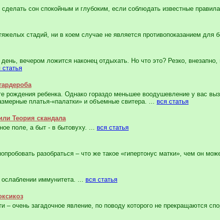
сделать сон спокойным и глубоким, если соблюдать известные правила.
желых стадий, ни в коем случае не является противопоказанием для б
ень, вечером ложится наконец отдыхать. Но что это? Резко, внезапно
 статья
гардероба
 рождения ребенка. Однако гораздо меньшее воодушевление у вас выз
азмерные платья-«палатки» и объемные свитера. ...
вся статья
или Теория скандала
 поле, а быт - в бытовуху. ...
вся статья
опробовать разобраться – что же такое «гипертонус матки», чем он може
ослаблении иммунитета. ...
вся статья
оксикоз
– очень загадочное явление, по поводу которого не прекращаются спор