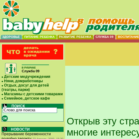
ЗДОРОВЬЕ
ПИТАНИЕ РЕБЕНКА
РАЗВИТИЕ РЕБЕНКА
СЛУЖБА 09
ВОСПИТАНИ
В РУБРИКЕ
Служба 09
Детские медучреждения
Няни, домработницы
Отдых, досуг для детей
(театры, парки)
Магазины с детскими товарами
Семейное, детское кафе
ПОИСК
Открыв эту стра
многие интерес
НОВОСТИ
Прерывание беременности
подобно теракту