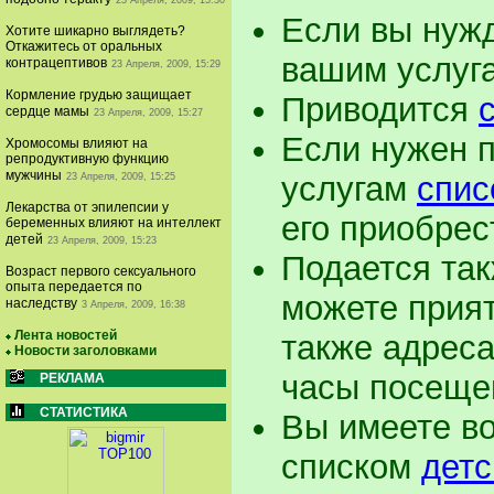
23 Апреля, 2009, 15:30
Если вы нужд
Хотите шикарно выглядеть?
Откажитесь от оральных
вашим услуг
контрацептивов
23 Апреля, 2009, 15:29
Кормление грудью защищает
Приводится
сердце мамы
23 Апреля, 2009, 15:27
Если нужен п
Хромосомы влияют на
репродуктивную функцию
мужчины
услугам
спис
23 Апреля, 2009, 15:25
Лекарства от эпилепсии у
его приобрес
беременных влияют на интеллект
детей
23 Апреля, 2009, 15:23
Подается так
Возраст первого сексуального
опыта передается по
можете прият
наследству
3 Апреля, 2009, 16:38
Лента новостей
также адрес
Новости заголовками
часы посещ
РЕКЛАМА
СТАТИСТИКА
Вы имеете в
списком
детс