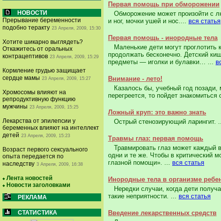
Первая помощь при обморожении
НОВОСТИ
Обморожение может произойти с люб
Прерывание беременности
и ног, мочки ушей и нос....
вся статья
подобно теракту
23 Апреля, 2009, 15:30
Первая помощь - инородные тела
Хотите шикарно выглядеть?
Маленькие дети могут проглотить ко
Откажитесь от оральных
продолжать бес­конечно. Детский ки
контрацептивов
23 Апреля, 2009, 15:29
предметы — игол­ки и булавки… ...
в
Кормление грудью защищает
сердце мамы
Внимание - лето!
23 Апреля, 2009, 15:27
Казалось бы, учебный год позади, м
Хромосомы влияют на
перегреется, то пойдет знакомиться с
репродуктивную функцию
мужчины
23 Апреля, 2009, 15:25
Ложный круп: это важно знать
Лекарства от эпилепсии у
Острый стенозирующий ларингит. .
беременных влияют на интеллект
детей
23 Апреля, 2009, 15:23
Травмы глаз: первая помощь
Травмировать глаз может каждый в 
Возраст первого сексуального
одни и те же. Чтобы в критический м
опыта передается по
глазной помощи». ...
вся статья
наследству
3 Апреля, 2009, 16:38
Лента новостей
Инородные тела в организме ребе
Новости заголовками
Нередки случаи, когда дети получа
такие неприятности. ...
вся статья
РЕКЛАМА
СТАТИСТИКА
Введение лекарственных средств