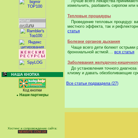
Лучше всего лекарства принимаются
измельчить, разбавить сиропом или 
Тепловые процедуры
Проведение тепловых процедур: ван
местного эффекта, так и рефлекторно
статья
Болезни органов дыхания
Чаще всего дети болеют острыми р
бронхиальной астмой....
вся статья
Заболевания желудочно-кишечного
До установления точного диагноза и
клизму и давать обезболивающие сре
НАША КНОПКА
Все статьи подраздела (27)
Код кнопки
Наши партнеры
Хостинг и сопровождение сайта:
NEWSITE.COM.UA