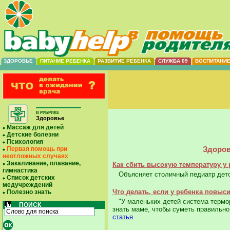
ЗДОРОВЬЕ
ПИТАНИЕ РЕБЕНКА
РАЗВИТИЕ РЕБЕНКА
СЛУЖБА 09
ВОСПИТАНИ
В РУБРИКЕ
Здоровье
Массаж для детей
Детские болезни
Психология
Здоров
Первая помощь при
неотложных случаях
Закаливание, плавание,
Как сбить высокую температуру у 
гимнастика
Объясняет столичный педиатр детск
Список детских
медучреждений
Что делать, если у ребенка повыс
Полезно знать
"У маленьких детей система терморе
ПОИСК
знать маме, чтобы суметь правильн
статья