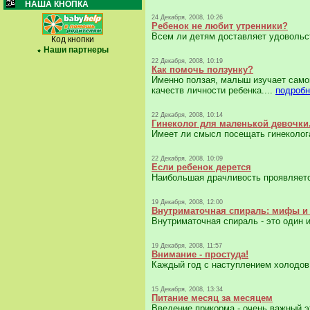
НАША КНОПКА
24 Декабря, 2008, 10:26
Ребенок не любит утренники?
Всем ли детям доставляет удовольст
Код кнопки
Наши партнеры
22 Декабря, 2008, 10:19
Как помочь ползунку?
Именно ползая, малыш изучает само
качеств личности ребенка....
подробн
22 Декабря, 2008, 10:14
Гинеколог для маленькой девочки
Имеет ли смысл посещать гинеколога
22 Декабря, 2008, 10:09
Если ребенок дерется
Наибольшая драчливость проявляется 
19 Декабря, 2008, 12:00
Внутриматочная спираль: мифы и
Внутриматочная спираль - это один 
19 Декабря, 2008, 11:57
Внимание - простуда!
Каждый год с наступлением холодов 
15 Декабря, 2008, 13:34
Питание месяц за месяцем
Введение прикорма - очень важный эт