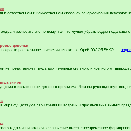
ев
ия в естественном и искусственном способах вскармливания исчезают нас
едра и разносить его по дому, так что лучше убрать ведро подальше от
оровье девочки
о возраста рассказывает киевский гинеколог Юрий ГОЛОДЕНКО. ...
подр
й не представляет труда для человека сильного и крепкого от природы.
лыша зимой
ения и возможности детского организма. Чем вы руководствуетесь, од
ра
в мира существуют свои традиции встречи и празднования зимних праздн
ка
рвого года жизни важнейшее значение имеет своевременное формирован