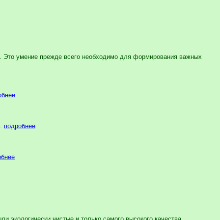
й. Это умение прежде всего необходимо для формирования важных
обнее
..
подробнее
обнее
ли экологически чистые и только самого высокого качества. ...