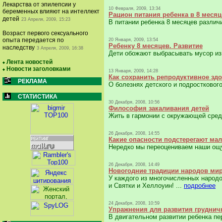
Лекарства от эпилепсии у
10 Февраля, 2009, 13:34
беременных влияют на интеллект
Рацион питания ребенка в 8 месяц
детей
23 Апреля, 2009, 15:23
В питании ребенка 8 месяцев различ
Возраст первого сексуального
опыта передается по
20 Января, 2009, 13:54
Ребенку 8 месяцев. Развитие
наследству
3 Апреля, 2009, 16:38
Дети обожают выбрасывать мусор из в
Лента новостей
Новости заголовками
13 Января, 2009, 14:28
Как сохранить репродуктивное зд
РЕКЛАМА
О болезнях детского и подростковог
СТАТИСТИКА
30 Декабря, 2008, 10:56
Философия закаливания детей
Жить в гармонии с окружающей средо
26 Декабря, 2008, 14:55
Какие опасности подстерегают ма
Нередко мы переоцениваем наши ощущ
26 Декабря, 2008, 14:49
Новогодние традиции народов ми
У каждого из многочисленных народо
и Святки и Хеллоуин! ...
подробнее
24 Декабря, 2008, 10:59
Упражнения для развития груднич
В двигательном развитии ребенка пе