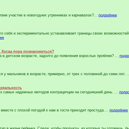
вие участие в новогодних утренниках и карнавалах?...
подробнее
го себя и экспериментально устанавливает границы своих возможносте
ее
. Когда пора познакомиться?
 в детском возрасте, задолго до появления взрослых проблем? ...
подр
у мальчиков в возрасте, примерно, от трех с половиной до семи лет. .
 реальность
из самых надежных методов контрацепции на сегодняшний день. ...
подр
вместе с плохой погодой к нам в гости приходит простуда....
подробнее
ап в жизни ребенка. Следи, чтобы продукты, из которых ты готовишь, бы