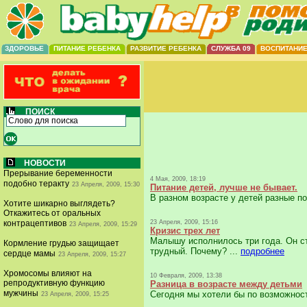
ЗДОРОВЬЕ
ПИТАНИЕ РЕБЕНКА
РАЗВИТИЕ РЕБЕНКА
СЛУЖБА 09
ВОСПИТАНИ
ПОИСК
НОВОСТИ
Прерывание беременности
4 Мая, 2009, 18:19
подобно теракту
23 Апреля, 2009, 15:30
Питание детей, лучше не бывает.
В разном возрасте у детей разные по
Хотите шикарно выглядеть?
Откажитесь от оральных
контрацептивов
23 Апреля, 2009, 15:16
23 Апреля, 2009, 15:29
Кризис трех лет
Малышу исполнилось три года. Он ст
Кормление грудью защищает
трудный. Почему? ...
подробнее
сердце мамы
23 Апреля, 2009, 15:27
Хромосомы влияют на
10 Февраля, 2009, 13:38
репродуктивную функцию
Разница в возрасте между детьми
мужчины
Сегодня мы хотели бы по возможност
23 Апреля, 2009, 15:25